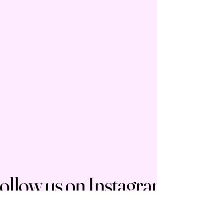
ollow us on Instagram
@marie_laure_marrel
#marie_laure_marrel